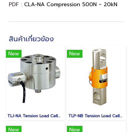
PDF :
CLA-NA Compression 500N ~ 20kN
สินค้าเกี่ยวข้อง
New
New
TLJ-NA Tension Load Cell 10kN～100kN
TLP-NB Tension Load Cell 10kN to 1MN
New
New