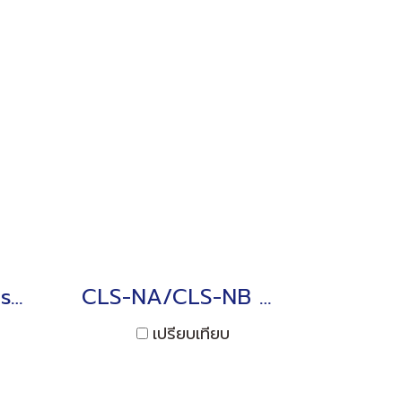
CLA-NA Compression 500N ~ 20kN
CLS-NA/CLS-NB Compression, Miniature 2N ~ 10kN
เปรียบเทียบ