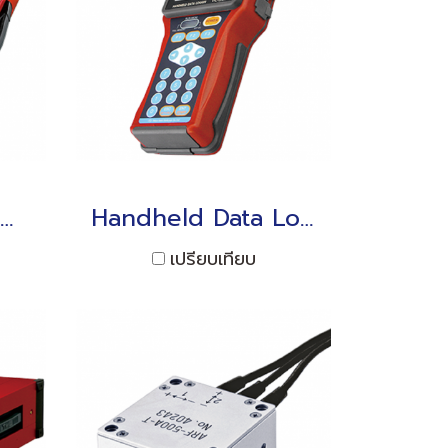
Switching Box ISW-50G (TDS-540, TDS-630, or TDS-530)
Handheld Data Logger TC-32K Interface: USB/RS-232C
เปรียบเทียบ