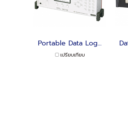
Portable Data Logger TDS-150 Interface: USB/RS-232C LAN (option)
เปรียบเทียบ