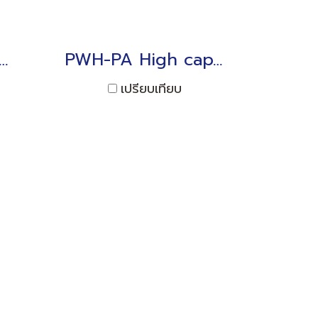
High temperature Pressure Transducer 2 to 50MPa
PWH-PA High capacity Pressure Transducer 70 to 200MPa
เปรียบเทียบ