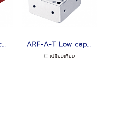
High performance Data Logger TDS-630 Interface: LAN/USB/RS-232C
ARF-A-T Low capacity Tri-axial Acceleration Transducer 20 to 500m/s2
เปรียบเทียบ