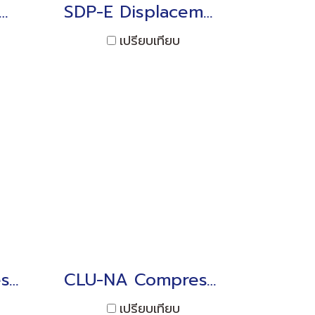
T Displacement Transducer 50/100mm
SDP-E Displacement Transducer 50 to 300mm
เปรียบเทียบ
CLM-NB Compression, High performance 10kN ~ 500kN
CLU-NA Compression 10kN ~ 1MN
เปรียบเทียบ